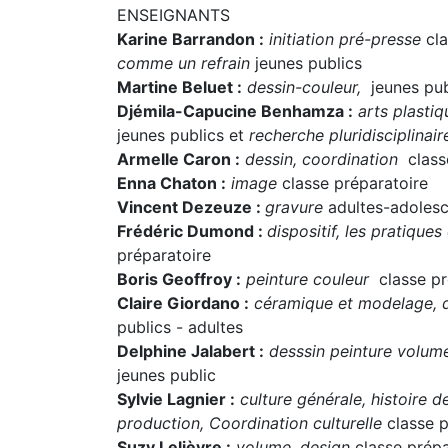
ENSEIGNANTS
Karine Barrandon :
initiation pré-presse
cla
comme un refrain
jeunes publics
Martine Beluet :
dessin-couleur,
jeunes pub
Djémila-Capucine Benhamza :
arts plastiq
jeunes publics et
recherche pluridisciplinai
Armelle Caron :
dessin, coordination
class
Enna Chaton :
image
classe préparatoire
Vincent Dezeuze :
gravure
adultes-adoles
Frédéric Dumond :
dispositif, les pratiques 
préparatoire
Boris Geoffroy :
peinture couleur
classe pr
Claire Giordano :
céramique et modelage, 
publics - adultes
Delphine Jalabert :
desssin peinture volume
jeunes public
Sylvie Lagnier :
culture générale, histoire d
production, Coordination culturelle
classe p
Suzy Lelièvre :
volume, design
classe prépa